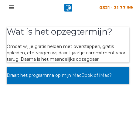
menu
0321 - 31 77 99
Wat is het opzegtermijn?
Omdat wij je gratis helpen met overstappen, gratis
opleiden, etc. vragen wij daar 1 jaartje commitment voor
terug. Daarna is het maandelijks opzegbaar.
Bericht
Draait het programma op mijn MacBook of iMac?
navigatie
Wat kost het?