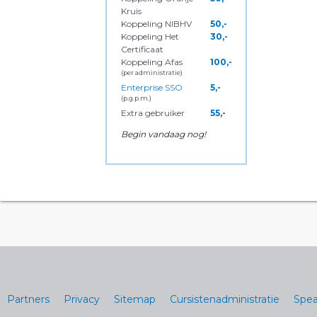
Kruis
Koppeling NIBHV
50,-
Koppeling Het
30,-
Certificaat
Koppeling Afas
100,-
(per administratie)
Enterprise SSO
5,-
(p.g.p.m.)
Extra gebruiker
55,-
Begin vandaag nog!
Partners
Privacy
Sitemap
Cursistenadministratie
Spea