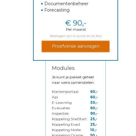
Documentenbeheer
Forecasting
€ 90,-
Per maand
Bedragen zijn in euro's en ex btw
Proefversie aanvragen
Modules
Je kunt je pakket geheel
naar wens samenstellen.
Klantenportaal
60,-
Api
60,-
E-Learning
30,-
Evaluaties
60,-
Inspecties
90,-
Koppeling SnelStart
25,-
Koppeling Exact
25,-
Koppeling Mollie
10,-
Koppeling Oranje
50,-